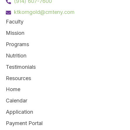
(914) 607-7600
g
ktkorngold@cmteny.com
a
Faculty
t
Mission
i
o
Programs
n
Nutrition
Testimonials
Resources
Home
Calendar
Application
Payment Portal